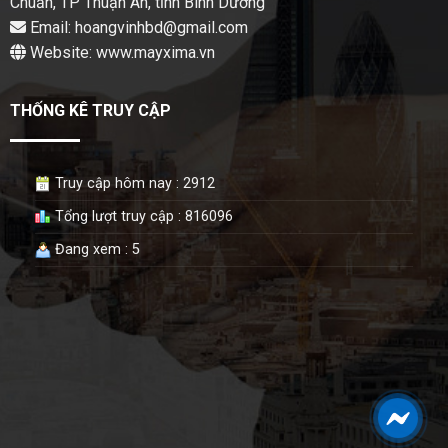
Chuẩn, TP Thuận An, tỉnh Bình Dương
Email: hoangvinhbd@gmail.com
Website: www.mayxima.vn
THỐNG KÊ TRUY CẬP
Truy cập hôm nay : 2912
Tổng lượt truy cập : 816096
Đang xem : 5