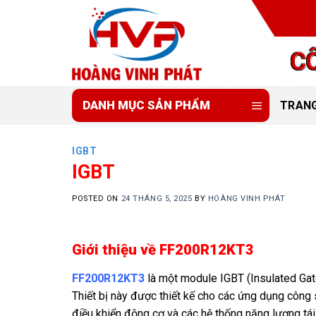
Skip
to
content
C
DANH MỤC SẢN PHẨM
TRAN
IGBT
IGBT
POSTED ON
24 THÁNG 5, 2025
BY
HOÀNG VINH PHÁT
Giới thiệu về FF200R12KT3
FF200R12KT3
là một module IGBT (Insulated Gat
Thiết bị này được thiết kế cho các ứng dụng công 
điều khiển động cơ và các hệ thống năng lượng tái 