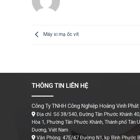
Máy xi mạ ốc vít
THÔNG TIN LIÊN HỆ
Công Ty TNHH Công Nghiệp Hoàng Vinh Phát
Địa chỉ: Số 38/540, Đường Tân Phước Khánh 40,
Hòa 1, Phường Tân Phước Khánh, Thành phố Tân Uy
Dương, Việt Nam
Văn Phòng: 47E/47 Đường N1, kp Bình Phước B,