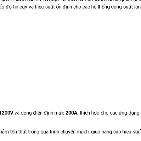
 độ tin cậy và hiệu suất ổn định cho các hệ thống công suất lớn
1200V
và dòng điện định mức
200A
, thích hợp cho các ứng dụng
 giảm tổn thất trong quá trình chuyển mạch, giúp nâng cao hiệu suấ