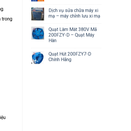
ng.
Dịch vụ sửa chữa máy xi
mạ – máy chỉnh lưu xi mạ
h trong
Quạt Làm Mát 380V Mã
200FZY-D – Quạt Máy
Hàn
Quạt Hút 200FZY7-D
Chính Hãng
iệu