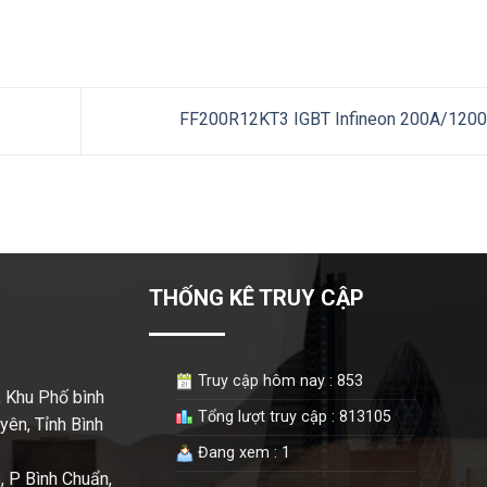
FF200R12KT3 IGBT Infineon 200A/120
THỐNG KÊ TRUY CẬP
Truy cập hôm nay : 853
 Khu Phố bình
Tổng lượt truy cập : 813105
ên, Tỉnh Bình
Đang xem : 1
 P Bình Chuẩn,