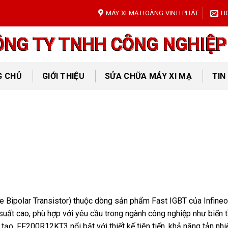
MÁY XI MẠ HOÀNG VINH PHÁT
H
ÔNG TY TNHH CÔNG NGHIỆP
G CHỦ
GIỚI THIỆU
SỬA CHỮA MÁY XI MẠ
TIN
e Bipolar Transistor) thuộc dòng sản phẩm Fast IGBT của Infineo
suất cao, phù hợp với yêu cầu trong ngành công nghiệp như biến t
tạo. FF200R12KT3 nổi bật với thiết kế tiên tiến, khả năng tản nhiệ