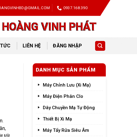
OANGVINHBD@GMAIL.COM
0937.168.390
 HOÀNG VINH PHÁT
 TỨC
LIÊN HỆ
ĐĂNG NHẬP
DANH MỤC SẢN PHẨM
Máy Chỉnh Lưu (Xi Mạ)
Máy Điện Phân Clo
Dây Chuyền Mạ Tự Động
Thiết Bị Xi Mạ
n.
ần,
Máy Tẩy Rửa Siêu Âm
t tốt