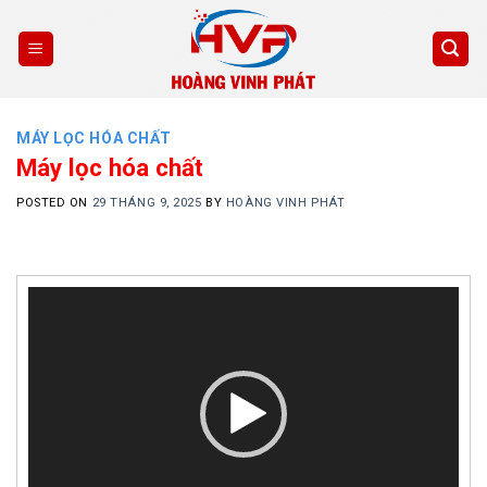
Skip
to
content
MÁY LỌC HÓA CHẤT
Máy lọc hóa chất
POSTED ON
29 THÁNG 9, 2025
BY
HOÀNG VINH PHÁT
Trình
chơi
Video