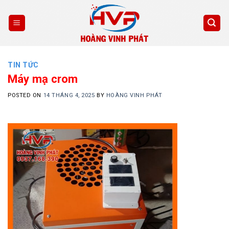
Skip
to
content
TIN TỨC
Máy mạ crom
POSTED ON
14 THÁNG 4, 2025
BY
HOÀNG VINH PHÁT