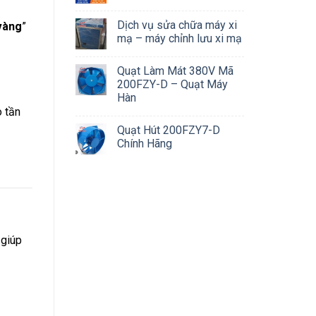
Dịch vụ sửa chữa máy xi
vàng
”
mạ – máy chỉnh lưu xi mạ
Quạt Làm Mát 380V Mã
200FZY-D – Quạt Máy
Hàn
o tần
Quạt Hút 200FZY7-D
Chính Hãng
 giúp