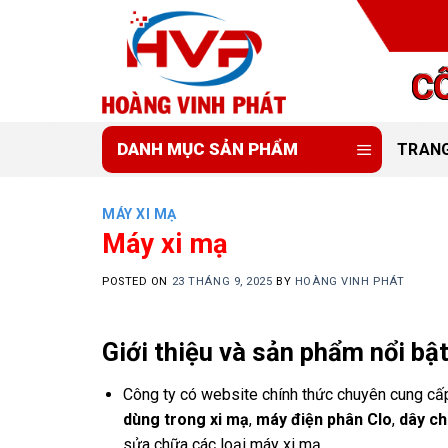
Skip
to
content
C
DANH MỤC SẢN PHẨM
TRAN
MÁY XI MẠ
Máy xi mạ
POSTED ON
23 THÁNG 9, 2025
BY
HOÀNG VINH PHÁT
Giới thiệu và sản phẩm nổi bậ
Công ty có website chính thức chuyên cung cấp
dùng trong xi mạ
,
máy điện phân Clo
,
dây ch
sửa chữa các loại máy xi mạ