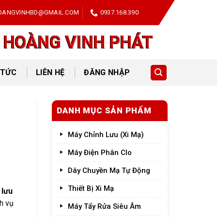
OANGVINHBD@GMAIL.COM
0937.168.390
 HOÀNG VINH PHÁT
 TỨC
LIÊN HỆ
ĐĂNG NHẬP
DANH MỤC SẢN PHẨM
Máy Chỉnh Lưu (Xi Mạ)
Máy Điện Phân Clo
Dây Chuyền Mạ Tự Động
Thiết Bị Xi Mạ
 lưu
ch vụ
Máy Tẩy Rửa Siêu Âm