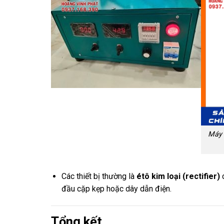
Máy 
Các thiết bị thường là
étô kim loại (rectifier)
c
đầu cặp kẹp hoặc dây dẫn điện.
Tổng kết