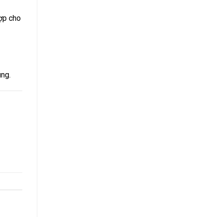
hợp cho
úng.