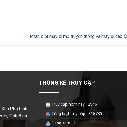
Phân biệt máy xi mạ truyền thống và máy xi cao t
THỐNG KÊ TRUY CẬP
Truy cập hôm nay : 2546
 Khu Phố bình
Tổng lượt truy cập : 815730
ên, Tỉnh Bình
Đang xem : 1