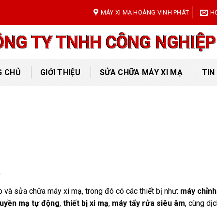
MÁY XI MẠ HOÀNG VINH PHÁT
H
ÔNG TY TNHH CÔNG NGHIỆP
G CHỦ
GIỚI THIỆU
SỬA CHỮA MÁY XI MẠ
TIN
t
 và sửa chữa máy xi mạ, trong đó có các thiết bị như:
máy chỉnh
uyền mạ tự động
,
thiết bị xi mạ
,
máy tẩy rửa siêu âm
, cùng dị